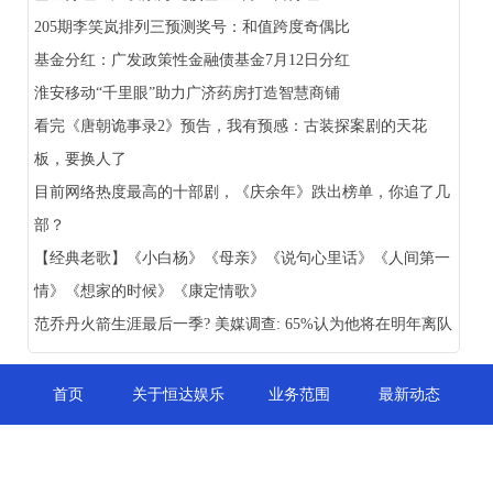
205期李笑岚排列三预测奖号：和值跨度奇偶比
基金分红：广发政策性金融债基金7月12日分红
淮安移动“千里眼”助力广济药房打造智慧商铺
看完《唐朝诡事录2》预告，我有预感：古装探案剧的天花
板，要换人了
目前网络热度最高的十部剧，《庆余年》跌出榜单，你追了几
部？
【经典老歌】《小白杨》《母亲》《说句心里话》《人间第一
情》《想家的时候》《康定情歌》
范乔丹火箭生涯最后一季? 美媒调查: 65%认为他将在明年离队
首页
关于恒达娱乐
业务范围
最新动态
联系我们