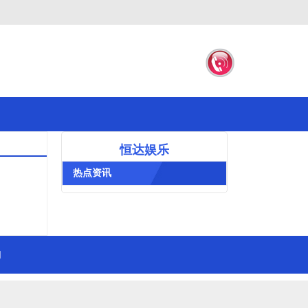
恒达娱乐
热点资讯
们